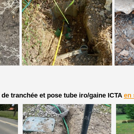
 de tranchée et pose tube iro/gaine ICTA
en 