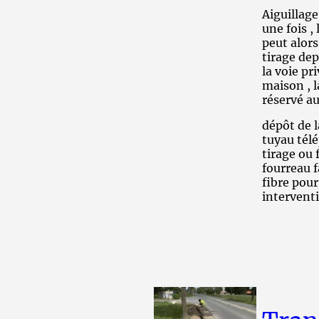
Aiguillage
une fois ,
peut alors
tirage dep
la voie pri
maison , l
réservé a
dépôt de l
tuyau télé
tirage ou 
fourreau f
fibre pour
interventi