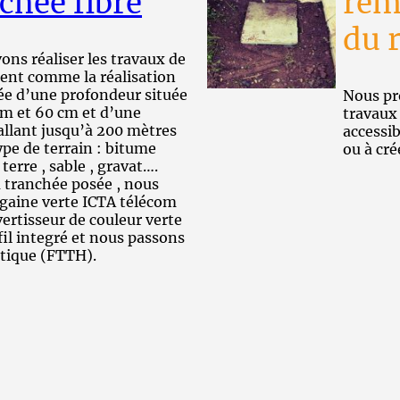
chée fibre
remi
du 
ns réaliser les travaux de
ent comme la réalisation
ée d’une profondeur située
Nous pro
cm et 60 cm et d’une
travaux
allant jusqu’à 200 mètres
accessib
ype de terrain : bitume
ou à cré
 terre , sable , gravat….
a tranchée posée , nous
 gaine verte ICTA télécom
avertisseur de couleur verte
fil integré et nous passons
ptique (FTTH).