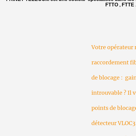
FTTO , FTTE ..
Votre opérateur 
raccordement fib
de blocage : gai
introuvable ? Il v
points de blocag
détecteur VLOC3