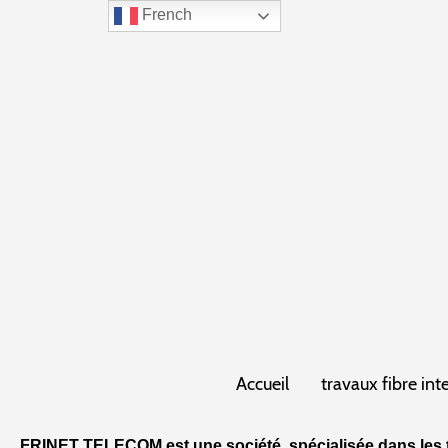
French
Accueil
travaux fibre int
FRINET TELECOM est une société spécialisée dans les t