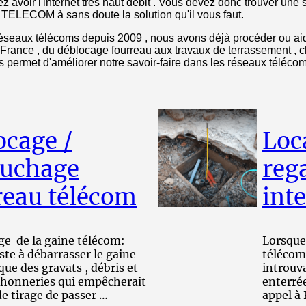
z avoir l'internet très haut debit . Vous devez donc trouver une
TELECOM à sans doute la solution qu'il vous faut.
 réseaux télécoms depuis 2009 , nous avons déjà procéder ou aid
n France , du déblocage fourreau aux travaux de terrassement ,
s permet d'améliorer notre savoir-faire dans les réseaux téléc
ocage /
Loc
uchage
reg
reau télécom
int
e de la gaine télécom:
Lorsque
ste à débarrasser le gaine
télécom 
ue des gravats , débris et
introuva
chonneries qui empêcherait
enterré
 de tirage de passer …
appel à 