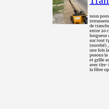
Tran
nous pouvo
terrassem
de tranch
entre 20 
longueur 
sur tout t
(enrobé) ,
une fois l
posons la
et grille 
avec tire-
la fibre o