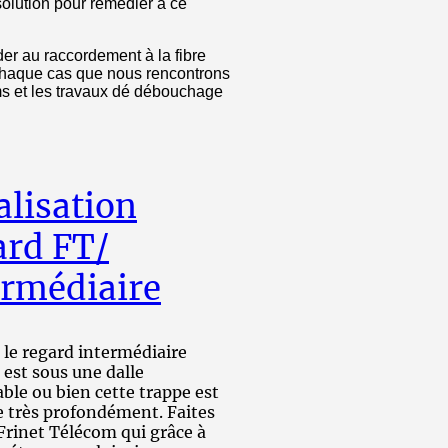
 solution pour remédier à ce
er au raccordement à la fibre
 chaque cas que nous rencontrons
oms et les travaux dé débouchage
alisation
ard FT/
ermédiaire
 le regard intermédiaire
est sous une dalle
ble ou bien cette trappe est
e très profondément. Faites
Frinet Télécom qui grâce à