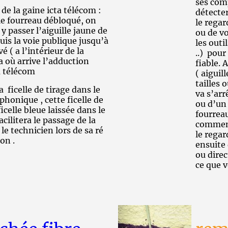
ses com
 de la gaine icta télécom :
détecter
 le fourreau débloqué, on
le rega
 y passer l’aiguille jaune de
ou de v
uis la voie publique jusqu’à
les outi
vé ( a l’intérieur de la
..) pour
a où arrive l’adduction
fiable. 
u télécom
( aiguil
tailles 
a ficelle de tirage dans le
va s’arr
phonique , cette ficelle de
ou d’un 
ficelle bleue laissée dans le
fourreau
acilitera le passage de la
commenç
 le technicien lors de sa ré
le regar
on .
ensuite 
ou direc
ce que 