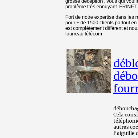
grosse déception , vous qui voulie
problème très ennuyant. FRINET 
Fort de notre expertise dans les
pour + de 1500 clients partout e
est complètement différent et nou
fourreau télécom
débl
débo
four
débouchag
Cela consi
téléphoniq
autres co
l’aiguille