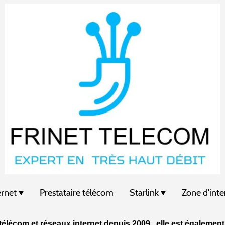
ernet
Prestataire télécom
Starlink
Zone d'inte
élécom et réseaux internet
depuis 2009 , elle est également