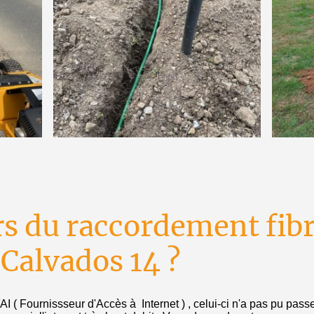
rs du raccordement fib
 Calvados 14 ?
 ( Fournissseur d'Accès à Internet ) , celui-ci n'a pas pu passer