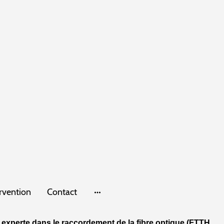
rvention
Contact
 experte dans le raccordement de la fibre optique (FTTH ,