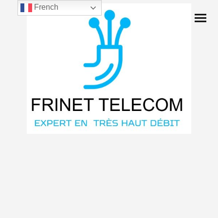
French
Travaux raccordement fibre
détection,excavation regard FT