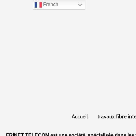
French
Accueil
travaux fibre int
FRINET TELECOM est une société spécialisée dans les t