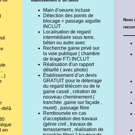
établissement d"un devis
Main d’oeuvre incluse
Détection des points de
d
Nous 
blocage + passage aiguille
INCLUT
racco
Localisation de regard
intermédiaire sous terre,
ssé
béton ou autre avec
Recherche gaine privé sur
ie
la voie publique ( chambre
de tirage FT) INCLUT
Réalisation d'un rapport
ute
détaillé ( avec photo)
 ,
Établissement d’un devis
é…)
GRATUIT pour le déterrage
e
du regard télécom ou de le
gaine cassé , création de
nouveau cheminement (
tranchée ,gaine sur façade ,
r
muret) , passage fibre
-delà
Remboursée en cas
d'acceptation des travaux
h30
(génie civil , travaux de
hèque
terrassement , réalisation de
B en
tranchée fibre) à hauteur de