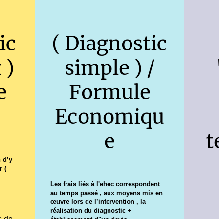
ic
( Diagnostic
 )
simple ) /
e
Formule
Economiqu
e
t
 d’y
r (
Les frais liés à l'ehec correspondent
au temps passé , aux moyens mis en
œuvre lors de l’intervention , la
réalisation du diagnostic +
s de