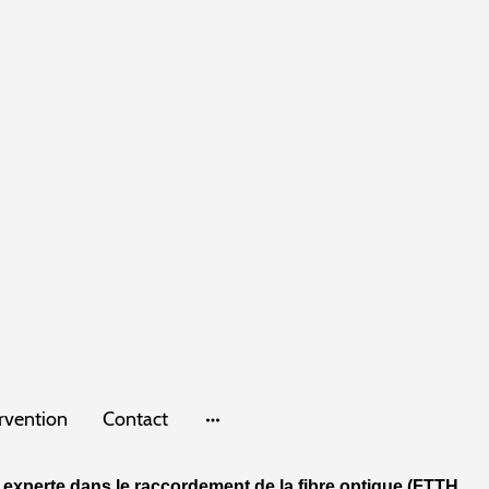
rvention
Contact
 experte dans le raccordement de la fibre optique (FTTH ,