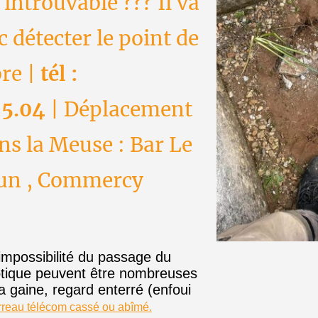
introuvable ??? Il va
c détecter le point de
bre |
tél :
95.04
| Déplacement
ns la Meuse : Bar Le
dun , Commercy
’impossibilité du passage du
optique peuvent être nombreuses
 gaine, regard enterré (enfoui
rreau télécom cassé ou abîmé.