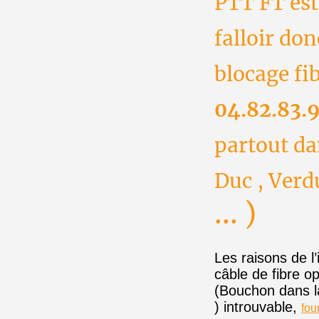
PTT FT est 
falloir don
blocage fi
04.82.83.
partout da
Duc , Ver
... )
Les raisons de l
câble de fibre 
(Bouchon dans la
) introuvable,
fou