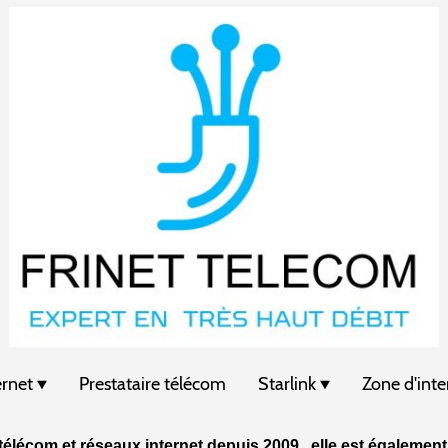
ernet
Prestataire télécom
Starlink
Zone d'inte
élécom et réseaux internet
depuis 2009 , elle est également