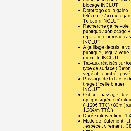
blocage INCLUT
Déterrage de la gaine
télécom et/ou du regar
Télécom INCLUT
Recherche gaine voie
publique / déblocage +
réparation fourreau ca
INCLUT
Aiguillage depuis la vo
publique jusqu’à votre
domicile INCLUT
Travaux réalisés sur to
type de surface ( Béton
végétal , enrobé , pav
Passage de la ficelle d
tirage (ficelle bleue)
INCLUT
Option : passage fibre
optique agrée opérateu
(+120€ TTC) / 80m ( au
1.30€/m TTC )
Durée intervention : 1
Mode de règlement : c
, espèce , virement , C