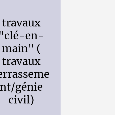
travaux
"clé-en-
main" (
travaux
errasseme
nt/génie
civil)