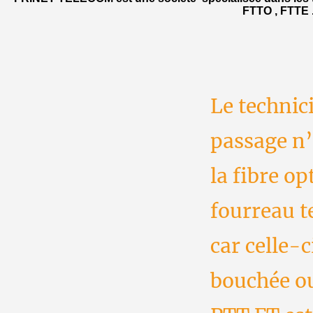
FTTO , FTTE ..
Le technic
passage n’
la fibre op
fourreau t
car celle-c
bouchée ou