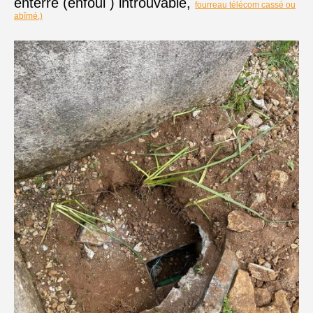
enterré (enfoui ) introuvable,
fourreau télécom cassé ou
abîmé.)