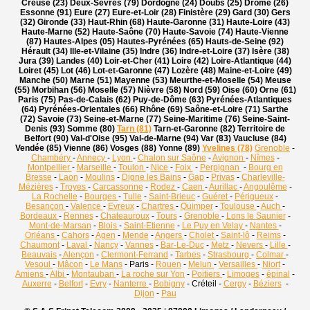
Creuse (23) Deux-Sèvres (79) Dordogne (24) Doubs (25) Drôme (26)
Essonne (91) Eure (27) Eure-et-Loir (28) Finistère (29) Gard (30) Gers
(32) Gironde (33) Haut-Rhin (68) Haute-Garonne (31) Haute-Loire (43)
Haute-Marne (52) Haute-Saône (70) Haute-Savoie (74) Haute-Vienne
(87) Hautes-Alpes (05) Hautes-Pyrénées (65) Hauts-de-Seine (92)
Hérault (34) Ille-et-Vilaine (35) Indre (36) Indre-et-Loire (37) Isère (38)
Jura (39) Landes (40) Loir-et-Cher (41) Loire (42) Loire-Atlantique (44)
Loiret (45) Lot (46) Lot-et-Garonne (47) Lozère (48) Maine-et-Loire (49)
Manche (50) Marne (51) Mayenne (53) Meurthe-et-Moselle (54) Meuse
(55) Morbihan (56) Moselle (57) Nièvre (58) Nord (59) Oise (60) Orne (61)
Paris (75) Pas-de-Calais (62) Puy-de-Dôme (63) Pyrénées-Atlantiques
(64) Pyrénées-Orientales (66) Rhône (69) Saône-et-Loire (71) Sarthe
(72) Savoie (73) Seine-et-Marne (77) Seine-Maritime (76) Seine-Saint-
Denis (93) Somme (80)
Tarn (81)
Tarn-et-Garonne (82) Territoire de
Belfort (90) Val-d'Oise (95) Val-de-Marne (94) Var (83) Vaucluse (84)
Vendée (85) Vienne (86) Vosges (88) Yonne (89)
Yvelines (78)
Grenoble
-
Chambéry
-
Annecy
-
Lyon
-
Chalon sur Saône
-
Avignon
-
Nîmes
-
Montpellier
-
Marseille
-
Toulon
-
Nice
-
Foix
-
Perpignan
-
Bourg en
Bresse
-
Laon
-
Moulins
-
Digne les Bains
-
Gap
-
Privas
-
Charleville-
Mézières
-
Troyes
-
Carcassonne
-
Rodez
-
Caen
-
Aurillac
-
Angoulême
-
La Rochelle
-
Bourges
-
Tulle
-
Saint-Brieuc
-
Guéret
-
Périgueux
-
Besançon
-
Valence
-
Evreux
-
Chartres
-
Quimper
-
Toulouse
-
Auch
-
Bordeaux
-
Rennes
-
Chateauroux
-
Tours
-
Grenoble
-
Lons le Saunier
-
Mont-de-Marsan
-
Blois
-
Saint-Etienne
-
Le Puy en Velay
-
Nantes
-
Orléans
-
Cahors
-
Agen
-
Mende
-
Angers
-
Cholet
-
Saint-lô
-
Reims
-
Chaumont
-
Laval
-
Nancy
-
Vannes
-
Bar-Le-Duc
-
Metz
-
Nevers
-
Lille
-
Beauvais
-
Alençon
-
Clermont-Ferrand
-
Tarbes
-
Strasbourg
-
Colmar
-
Vesoul
-
Mâcon
-
Le Mans
- Paris -
Rouen
-
Melun
-
Versailles
-
Niort
-
Amiens
-
Albi
-
Montauban
-
La roche sur Yon
-
Poitiers
-
Limoges
-
épinal
-
Auxerre
-
Belfort
-
Evry
-
Nanterre
-
Bobigny
- Créteil -
Cergy
-
Béziers
-
Dijon
-
Pau