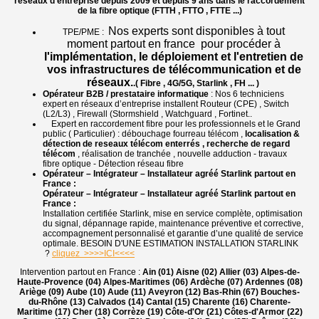
réseaux d’entreprise
depuis 2009 et depuis 9 ans dans le raccordement
de la fibre optique (FTTH , FTTO , FTTE ...)
Nos experts sont disponibles à tout
TPE/PME :
moment partout en france pour procéder à
l'implémentation, le déploiement et l'entretien de
vos infrastructures de télécommunication et de
réseaux.
.( Fibre , 4G/5G, Starlink , FH ... )
Opérateur B2B / prestataire informatique
: Nos 6 techniciens
expert en réseaux d’entreprise installent Routeur (CPE) , Switch
(L2/L3) , Firewall (Stormshield , Watchguard , Fortinet..
Expert en raccordement fibre pour les professionnels et le Grand
public ( Particulier) : débouchage fourreau télécom ,
localisation &
détection de reseaux télécom enterrés , recherche de regard
télécom
, réalisation de tranchée , nouvelle adduction - travaux
fibre optique - Détection réseau fibre
Opérateur – Intégrateur – Installateur agréé Starlink partout en
France :
Opérateur – Intégrateur – Installateur agréé Starlink partout en
France :
Installation certifiée Starlink, mise en service complète, optimisation
du signal, dépannage rapide, maintenance préventive et corrective,
accompagnement personnalisé et garantie d’une qualité de service
optimale. BESOIN D'UNE ESTIMATION INSTALLATION STARLINK
?
cliquez >>>>ICI<<<<
Intervention partout en France :
Ain (01) Aisne (02) Allier (03) Alpes-de-
Haute-Provence (04) Alpes-Maritimes (06) Ardèche (07) Ardennes (08)
Ariège (09) Aube (10) Aude (11) Aveyron (12) Bas-Rhin (67) Bouches-
du-Rhône (13) Calvados (14) Cantal (15) Charente (16) Charente-
Maritime (17) Cher (18) Corrèze (19) Côte-d'Or (21) Côtes-d'Armor (22)