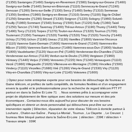
| Optez pour notre entreprise experte pour vos besoins de débouchage de fourreau et
Gaine télécom, et profitez de tarifs compétitifs, de formules flexibles et d’un engagement
envers la qualité et le professionnalisme pour la recherche de regard télécom PTT FT
partout en dans la Saône Et Loire 71 . Nous sommes prêts à accompagner votre
projet de déploiement de fibre optique avec des solutions sur mesure et des prix
économiques . Contactez-nous dès aujourd’hui pour discuter de vos besoins
spécifiques et obtenir un devis personnalisé qui débouchera peut-être sur une
intervention rapide |
Détection, réparation de votre réseau Télécom à domicile partout à
Louhans ,
Chalon-sur-Saône , Paray-Le-Monial , Tournus , La Clayette , Le Creusot
|
fourreau fibre bloqué partout dans la Saône-Et-Loire | détection : 239€ / détection +
Travaux simple : 339€