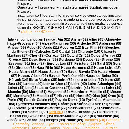
France :
Opérateur – Intégrateur – Installateur agréé Starlink partout en
France :
Installation certifiée Starlink, mise en service complète, optimisation
du signal, dépannage rapide, maintenance préventive et corrective,
accompagnement personnalisé et garantie d’une qualité de service
optimale. BESOIN D'UNE ESTIMATION INSTALLATION STARLINK
?
cliquez >>>>ICI<<<<
Intervention partout en France :
Ain (01) Aisne (02) Allier (03) Alpes-de-
Haute-Provence (04) Alpes-Maritimes (06) Ardèche (07) Ardennes (08)
Ariège (09) Aube (10) Aude (11) Aveyron (12) Bas-Rhin (67) Bouches-
du-Rhône (13) Calvados (14) Cantal (15) Charente (16) Charente-
Maritime (17) Cher (18) Corrèze (19) Côte-d'Or (21) Côtes-d'Armor (22)
Creuse (23) Deux-Sèvres (79) Dordogne (24) Doubs (25) Drôme (26)
Essonne (91) Eure (27) Eure-et-Loir (28) Finistère (29) Gard (30) Gers
(32) Gironde (33) Haut-Rhin (68) Haute-Garonne (31) Haute-Loire (43)
Haute-Marne (52) Haute-Saône (70) Haute-Savoie (74) Haute-Vienne
(87) Hautes-Alpes (05) Hautes-Pyrénées (65) Hauts-de-Seine (92)
Hérault (34) Ille-et-Vilaine (35) Indre (36) Indre-et-Loire (37) Isère (38)
Jura (39) Landes (40) Loir-et-Cher (41) Loire (42) Loire-Atlantique (44)
Loiret (45) Lot (46) Lot-et-Garonne (47) Lozère (48) Maine-et-Loire (49)
Manche (50) Marne (51) Mayenne (53) Meurthe-et-Moselle (54) Meuse
(55) Morbihan (56) Moselle (57) Nièvre (58) Nord (59) Oise (60) Orne (61)
Paris (75) Pas-de-Calais (62) Puy-de-Dôme (63) Pyrénées-Atlantiques
(64) Pyrénées-Orientales (66) Rhône (69) Saône-et-Loire (71) Sarthe
(72) Savoie (73) Seine-et-Marne (77) Seine-Maritime (76) Seine-Saint-
Denis (93) Somme (80)
Tarn (81)
Tarn-et-Garonne (82) Territoire de
Belfort (90) Val-d'Oise (95) Val-de-Marne (94) Var (83) Vaucluse (84)
Vendée (85) Vienne (86) Vosges (88) Yonne (89)
Yvelines (78)
Grenoble
-
Chambéry
-
Annecy
-
Lyon
-
Chalon sur Saône
-
Avignon
-
Nîmes
-
Montpellier
-
Marseille
-
Toulon
-
Nice
-
Foix
-
Perpignan
-
Bourg en