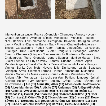
Intervention partout en France : Grenoble - Chambéry - Annecy - Lyon -
Chalon sur Saône - Avignon - Nîmes - Montpellier - Marseille - Toulon -
Nice - Béziers - Foix - Narbonne - Perpignan - Bayonne - Bourg en Bresse -
Laon - Moulins - Digne les Bains - Gap - Privas - Charleville-Mézières -
Troyes - Carcassonne - Rodez - Caen - Aurillac - Angoulême - La Rochelle
- Bourges - Tulle - Saint-Brieuc - Guéret - Périgueux - Besançon - Valence -
Evreux - Chartres - Quimper - Toulouse - Auch - Bordeaux - Rennes -
Chateauroux - Tours - Grenoble - Lons le Saunier - Mont de Marsan - Blois
- Saint-Etienne - Le Puy en Velay - Nantes - Orléans - Cahors - Agen -
Mende - Angers - Cholet - Saint-lô - Reims - Chaumont - Laval - Nancy -
Vannes - Bar-Le-Duc - Metz - Nevers - Lille - Dunkerque - calais - Beauvais
- Alençon - Arras - Clermont-Ferrand - Tarbes - Strasbourg - Mulhouse -
Vesoul - Mâcon - Le Mans - Paris - Rouen - Melun - Versailles - Niort -
Amiens - Albi - Montauban - La roche sur Yon - Poitiers - Limoges - épinal -
Auxerre - Belfort - Evry - Nanterre - Bobigny - Créteil - Cergy - Béziers - Aixe
en Provence -
| Ain (01) Aisne (02) Allier (03) Alpes-de-Haute-Provence
(04) Alpes-Maritimes (06) Ardèche (07) Ardennes (08) Ariège (09) Aube
(10) Aude (11) Aveyron (12) Bas-Rhin (67) Bouches-du-Rhône (13)
Calvados (14) Cantal (15) Charente (16) Charente-Maritime (17) Cher
(18) Corrèze (19) Côte-d'Or (21) Côtes-d'Armor (22) Creuse (23) Deux-
Sèvres (79) Dordogne (24) Doubs (25) Drôme (26) Essonne (91) Eure
(27) Eure-et-Loir (28) Finistère (29) Gard (30) Gers (32) Gironde (33)