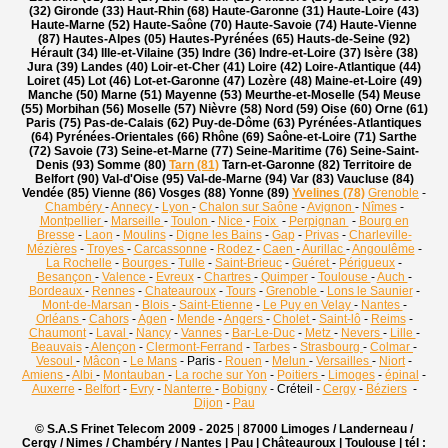
(32) Gironde (33) Haut-Rhin (68) Haute-Garonne (31) Haute-Loire (43)
Haute-Marne (52) Haute-Saône (70) Haute-Savoie (74) Haute-Vienne
(87) Hautes-Alpes (05) Hautes-Pyrénées (65) Hauts-de-Seine (92)
Hérault (34) Ille-et-Vilaine (35) Indre (36) Indre-et-Loire (37) Isère (38)
Jura (39) Landes (40) Loir-et-Cher (41) Loire (42) Loire-Atlantique (44)
Loiret (45) Lot (46) Lot-et-Garonne (47) Lozère (48) Maine-et-Loire (49)
Manche (50) Marne (51) Mayenne (53) Meurthe-et-Moselle (54) Meuse
(55) Morbihan (56) Moselle (57) Nièvre (58) Nord (59) Oise (60) Orne (61)
Paris (75) Pas-de-Calais (62) Puy-de-Dôme (63) Pyrénées-Atlantiques
(64) Pyrénées-Orientales (66) Rhône (69) Saône-et-Loire (71) Sarthe
(72) Savoie (73) Seine-et-Marne (77) Seine-Maritime (76) Seine-Saint-
Denis (93) Somme (80)
Tarn (81)
Tarn-et-Garonne (82) Territoire de
Belfort (90) Val-d'Oise (95) Val-de-Marne (94) Var (83) Vaucluse (84)
Vendée (85) Vienne (86) Vosges (88) Yonne (89)
Yvelines (78)
Grenoble
-
Chambéry
-
Annecy
-
Lyon
-
Chalon sur Saône
-
Avignon
-
Nîmes
-
Montpellier
-
Marseille
-
Toulon
-
Nice
-
Foix
-
Perpignan
-
Bourg en
Bresse
-
Laon
-
Moulins
-
Digne les Bains
-
Gap
-
Privas
-
Charleville-
Mézières
-
Troyes
-
Carcassonne
-
Rodez
-
Caen
-
Aurillac
-
Angoulême
-
La Rochelle
-
Bourges
-
Tulle
-
Saint-Brieuc
-
Guéret
-
Périgueux
-
Besançon
-
Valence
-
Evreux
-
Chartres
-
Quimper
-
Toulouse
-
Auch
-
Bordeaux
-
Rennes
-
Chateauroux
-
Tours
-
Grenoble
-
Lons le Saunier
-
Mont-de-Marsan
-
Blois
-
Saint-Etienne
-
Le Puy en Velay
-
Nantes
-
Orléans
-
Cahors
-
Agen
-
Mende
-
Angers
-
Cholet
-
Saint-lô
-
Reims
-
Chaumont
-
Laval
-
Nancy
-
Vannes
-
Bar-Le-Duc
-
Metz
-
Nevers
-
Lille
-
Beauvais
-
Alençon
-
Clermont-Ferrand
-
Tarbes
-
Strasbourg
-
Colmar
-
Vesoul
-
Mâcon
-
Le Mans
- Paris -
Rouen
-
Melun
-
Versailles
-
Niort
-
Amiens
-
Albi
-
Montauban
-
La roche sur Yon
-
Poitiers
-
Limoges
-
épinal
-
Auxerre
-
Belfort
-
Evry
-
Nanterre
-
Bobigny
- Créteil -
Cergy
-
Béziers
-
Dijon
-
Pau
© S.A.S Frinet Telecom 2009 - 2025
|
87000 Limoges / Landerneau /
Cergy / Nimes / Chambéry / Nantes | Pau | Châteauroux | Toulouse |
tél :