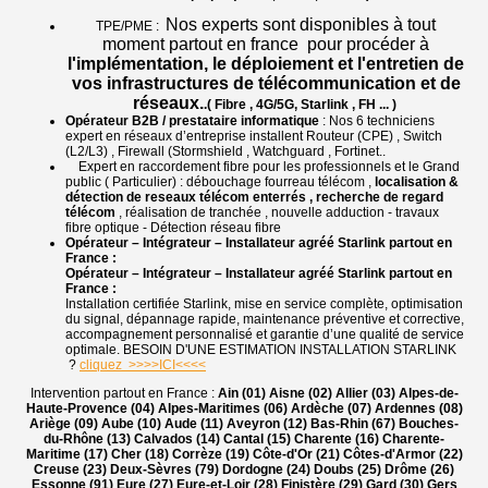
Nos experts sont disponibles à tout
TPE/PME :
moment partout en france pour procéder à
l'implémentation, le déploiement et l'entretien de
vos infrastructures de télécommunication et de
réseaux.
.( Fibre , 4G/5G, Starlink , FH ... )
Opérateur B2B / prestataire informatique
: Nos 6 techniciens
expert en réseaux d’entreprise installent Routeur (CPE) , Switch
(L2/L3) , Firewall (Stormshield , Watchguard , Fortinet..
Expert en raccordement fibre pour les professionnels et le Grand
public ( Particulier) : débouchage fourreau télécom ,
localisation &
détection de reseaux télécom enterrés , recherche de regard
télécom
, réalisation de tranchée , nouvelle adduction - travaux
fibre optique - Détection réseau fibre
Opérateur – Intégrateur – Installateur agréé Starlink partout en
France :
Opérateur – Intégrateur – Installateur agréé Starlink partout en
France :
Installation certifiée Starlink, mise en service complète, optimisation
du signal, dépannage rapide, maintenance préventive et corrective,
accompagnement personnalisé et garantie d’une qualité de service
optimale. BESOIN D'UNE ESTIMATION INSTALLATION STARLINK
?
cliquez >>>>ICI<<<<
Intervention partout en France :
Ain (01) Aisne (02) Allier (03) Alpes-de-
Haute-Provence (04) Alpes-Maritimes (06) Ardèche (07) Ardennes (08)
Ariège (09) Aube (10) Aude (11) Aveyron (12) Bas-Rhin (67) Bouches-
du-Rhône (13) Calvados (14) Cantal (15) Charente (16) Charente-
Maritime (17) Cher (18) Corrèze (19) Côte-d'Or (21) Côtes-d'Armor (22)
Creuse (23) Deux-Sèvres (79) Dordogne (24) Doubs (25) Drôme (26)
Essonne (91) Eure (27) Eure-et-Loir (28) Finistère (29) Gard (30) Gers