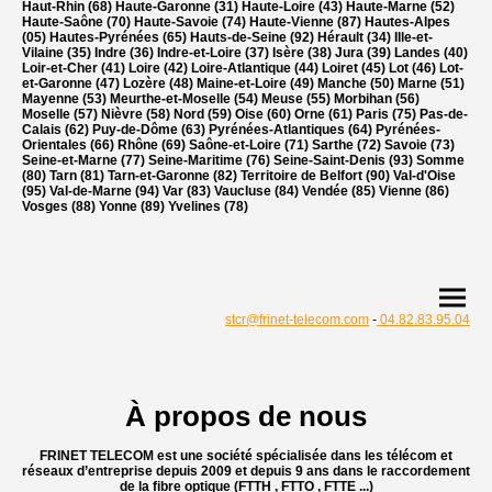
Haut-Rhin (68) Haute-Garonne (31) Haute-Loire (43) Haute-Marne (52)
Haute-Saône (70) Haute-Savoie (74) Haute-Vienne (87) Hautes-Alpes
(05) Hautes-Pyrénées (65) Hauts-de-Seine (92) Hérault (34) Ille-et-
Vilaine (35) Indre (36) Indre-et-Loire (37) Isère (38) Jura (39) Landes (40)
Loir-et-Cher (41) Loire (42) Loire-Atlantique (44) Loiret (45) Lot (46) Lot-
et-Garonne (47) Lozère (48) Maine-et-Loire (49) Manche (50) Marne (51)
Mayenne (53) Meurthe-et-Moselle (54) Meuse (55) Morbihan (56)
Moselle (57) Nièvre (58) Nord (59) Oise (60) Orne (61) Paris (75) Pas-de-
Calais (62) Puy-de-Dôme (63) Pyrénées-Atlantiques (64) Pyrénées-
Orientales (66) Rhône (69) Saône-et-Loire (71) Sarthe (72) Savoie (73)
Seine-et-Marne (77) Seine-Maritime (76) Seine-Saint-Denis (93) Somme
(80) Tarn (81) Tarn-et-Garonne (82) Territoire de Belfort (90) Val-d'Oise
(95) Val-de-Marne (94) Var (83) Vaucluse (84) Vendée (85) Vienne (86)
Vosges (88) Yonne (89) Yvelines (78)
stcr@frinet-telecom.com
-
04.82.83.95.04
À propos de nous
FRINET TELECOM est une société spécialisée dans les télécom et
réseaux d’entreprise
depuis 2009 et depuis 9 ans dans le raccordement
de la fibre optique (FTTH , FTTO , FTTE ...)