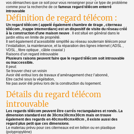
vos démarches que ce soit pour vous renseigner pour ce type de problème
comme pour la recherche de ce
fameux regard télécom enterré
introuvable
Définition de regard télécom :
Un regard télécom ( appelé également chambre de tirage , citerneau
télécom , trappe intemerdiare) est un dispositif de visite du réseau créé
à la construction d'une maison neuve
. Il est situé en général dans le
jardin et/ou en limite de propriété.
Il sert également d’acessibilité simplifié au réseau souterrain télécom pour
l’installation, la maintenance, et la réparation des lignes internet ( ADSL ,
VDSL , fibre optique , câble coaxial )
Raisons d’un regard introuvable
Plusieurs raisons peuvent faire que le regard télécom soit introuvable
ou inaccessible.
Il peut:
Se trouver chez un voisin
Avoir été enfoui lors de travaux d’aménagement chez l’abonné,
Etre caché sous la végétation,
Ne pas avoir été prévu lors de la construction du logement.
Détails du regard télécom
introuvable
Les regards télécom peuvent être carrés rectangulaires et ronds. La
dimension standard est de 30cmx30cmx30cm mais on trouve
également des regards en 40cmx40cmx40cm , il existe aussi des
regard plus petit que ces dimensions
.
Le materiau prévu pour ces citerneaux est en béton ou en plastique
(polypropylène)