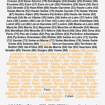
Creuse (23) Deux-Sèvres (79) Dordogne (24) Doubs (25) Drôme (26)
Essonne (91) Eure (27) Eure-et-Loir (28) Finistère (29) Gard (30) Gers
(32) Gironde (33) Haut-Rhin (68) Haute-Garonne (31) Haute-Loire (43)
Haute-Marne (52) Haute-Saône (70) Haute-Savoie (74) Haute-Vienne
(87) Hautes-Alpes (05) Hautes-Pyrénées (65) Hauts-de-Seine (92)
Hérault (34) Ille-et-Vilaine (35) Indre (36) Indre-et-Loire (37) Isère (38)
Jura (39) Landes (40) Loir-et-Cher (41) Loire (42) Loire-Atlantique (44)
Loiret (45) Lot (46) Lot-et-Garonne (47) Lozère (48) Maine-et-Loire (49)
Manche (50) Marne (51) Mayenne (53) Meurthe-et-Moselle (54) Meuse
(55) Morbihan (56) Moselle (57) Nièvre (58) Nord (59) Oise (60) Orne (61)
Paris (75) Pas-de-Calais (62) Puy-de-Dôme (63) Pyrénées-Atlantiques
(64) Pyrénées-Orientales (66) Rhône (69) Saône-et-Loire (71) Sarthe
(72) Savoie (73) Seine-et-Marne (77) Seine-Maritime (76) Seine-Saint-
Denis (93) Somme (80)
Tarn (81)
Tarn-et-Garonne (82) Territoire de
Belfort (90) Val-d'Oise (95) Val-de-Marne (94) Var (83) Vaucluse (84)
Vendée (85) Vienne (86) Vosges (88) Yonne (89)
Yvelines (78)
Grenoble
-
Chambéry
-
Annecy
-
Lyon
-
Chalon sur Saône
-
Avignon
-
Nîmes
-
Montpellier
-
Marseille
-
Toulon
-
Nice
-
Foix
-
Perpignan
-
Bourg en
Bresse
-
Laon
-
Moulins
-
Digne les Bains
-
Gap
-
Privas
-
Charleville-
Mézières
-
Troyes
-
Carcassonne
-
Rodez
-
Caen
-
Aurillac
-
Angoulême
-
La Rochelle
-
Bourges
-
Tulle
-
Saint-Brieuc
-
Guéret
-
Périgueux
-
Besançon
-
Valence
-
Evreux
-
Chartres
-
Quimper
-
Toulouse
-
Auch
-
Bordeaux
-
Rennes
-
Chateauroux
-
Tours
-
Grenoble
-
Lons le Saunier
-
Mont-de-Marsan
-
Blois
-
Saint-Etienne
-
Le Puy en Velay
-
Nantes
-
Orléans
-
Cahors
-
Agen
-
Mende
-
Angers
-
Cholet
-
Saint-lô
-
Reims
-
Chaumont
-
Laval
-
Nancy
-
Vannes
-
Bar-Le-Duc
-
Metz
-
Nevers
-
Lille
-
Beauvais
-
Alençon
-
Clermont-Ferrand
-
Tarbes
-
Strasbourg
-
Colmar
-
Vesoul
-
Mâcon
-
Le Mans
- Paris -
Rouen
-
Melun
-
Versailles
-
Niort
-
Amiens
-
Albi
-
Montauban
-
La roche sur Yon
-
Poitiers
-
Limoges
-
épinal
-
Auxerre
-
Belfort
-
Evry
-
Nanterre
-
Bobigny
- Créteil -
Cergy
-
Béziers
-
Dijon
-
Pau