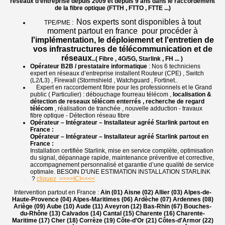
réseaux d’entreprise
depuis 2009 et depuis 9 ans dans le raccordement
de la fibre optique (FTTH , FTTO , FTTE ...)
Nos experts sont disponibles à tout
TPE/PME :
moment partout en france pour procéder à
l'implémentation, le déploiement et l'entretien de
vos infrastructures de télécommunication et de
réseaux.
.( Fibre , 4G/5G, Starlink , FH ... )
Opérateur B2B / prestataire informatique
: Nos 6 techniciens
expert en réseaux d’entreprise installent Routeur (CPE) , Switch
(L2/L3) , Firewall (Stormshield , Watchguard , Fortinet..
Expert en raccordement fibre pour les professionnels et le Grand
public ( Particulier) : débouchage fourreau télécom ,
localisation &
détection de reseaux télécom enterrés , recherche de regard
télécom
, réalisation de tranchée , nouvelle adduction - travaux
fibre optique - Détection réseau fibre
Opérateur – Intégrateur – Installateur agréé Starlink partout en
France :
Opérateur – Intégrateur – Installateur agréé Starlink partout en
France :
Installation certifiée Starlink, mise en service complète, optimisation
du signal, dépannage rapide, maintenance préventive et corrective,
accompagnement personnalisé et garantie d’une qualité de service
optimale. BESOIN D'UNE ESTIMATION INSTALLATION STARLINK
?
cliquez >>>>ICI<<<<
Intervention partout en France :
Ain (01) Aisne (02) Allier (03) Alpes-de-
Haute-Provence (04) Alpes-Maritimes (06) Ardèche (07) Ardennes (08)
Ariège (09) Aube (10) Aude (11) Aveyron (12) Bas-Rhin (67) Bouches-
du-Rhône (13) Calvados (14) Cantal (15) Charente (16) Charente-
Maritime (17) Cher (18) Corrèze (19) Côte-d'Or (21) Côtes-d'Armor (22)