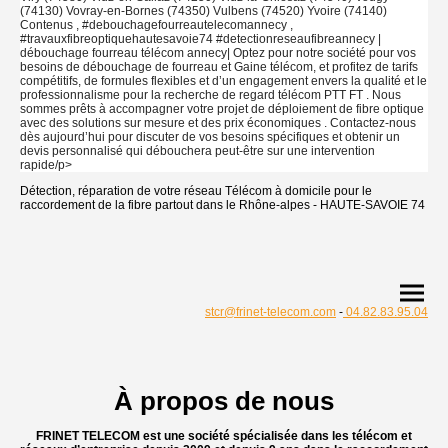
(74130) Vovray-en-Bornes (74350) Vulbens (74520) Yvoire (74140)
Contenus , #debouchagefourreautelecomannecy ,
#travauxfibreoptiquehautesavoie74 #detectionreseaufibreannecy |
débouchage fourreau télécom annecy| Optez pour notre société pour vos
besoins de débouchage de fourreau et Gaine télécom, et profitez de tarifs
compétitifs, de formules flexibles et d’un engagement envers la qualité et le
professionnalisme pour la recherche de regard télécom PTT FT . Nous
sommes prêts à accompagner votre projet de déploiement de fibre optique
avec des solutions sur mesure et des prix économiques . Contactez-nous
dès aujourd’hui pour discuter de vos besoins spécifiques et obtenir un
devis personnalisé qui débouchera peut-être sur une intervention
rapide/p>
Détection, réparation de votre réseau Télécom à domicile pour le
raccordement de la fibre partout dans le Rhône-alpes - HAUTE-SAVOIE 74
stcr@frinet-telecom.com
-
04.82.83.95.04
À propos de nous
FRINET TELECOM est une société spécialisée dans les télécom et