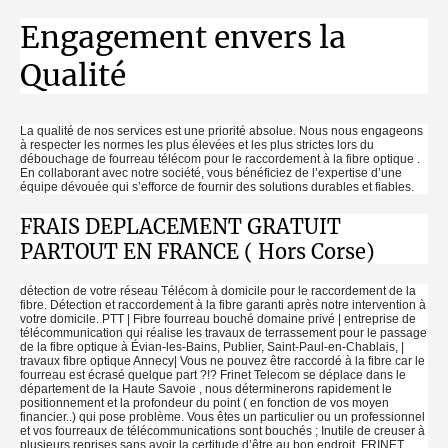
Engagement envers la
Qualité
La qualité de nos services est une priorité absolue. Nous nous engageons
à respecter les normes les plus élevées et les plus strictes lors du
débouchage de fourreau télécom pour le raccordement à la fibre optique .
En collaborant avec notre société, vous bénéficiez de l’expertise d’une
équipe dévouée qui s’efforce de fournir des solutions durables et fiables.
FRAIS DEPLACEMENT GRATUIT
PARTOUT EN FRANCE ( Hors Corse)
détection de votre réseau Télécom à domicile pour le raccordement de la
fibre. Détection et raccordement à la fibre garanti après notre intervention à
votre domicile. PTT | Fibre fourreau bouché domaine privé | entreprise de
télécommunication qui réalise les travaux de terrassement pour le passage
de la fibre optique à Évian-les-Bains, Publier, Saint-Paul-en-Chablais, |
travaux fibre optique Annecy| Vous ne pouvez être raccordé à la fibre car le
fourreau est écrasé quelque part ?!? Frinet Telecom se déplace dans le
département de la Haute Savoie , nous déterminerons rapidement le
positionnement et la profondeur du point ( en fonction de vos moyen
financier..) qui pose problème. Vous êtes un particulier ou un professionnel
et vos fourreaux de télécommunications sont bouchés ; Inutile de creuser à
plusieurs reprises sans avoir la certitude d’être au bon endroit. FRINET