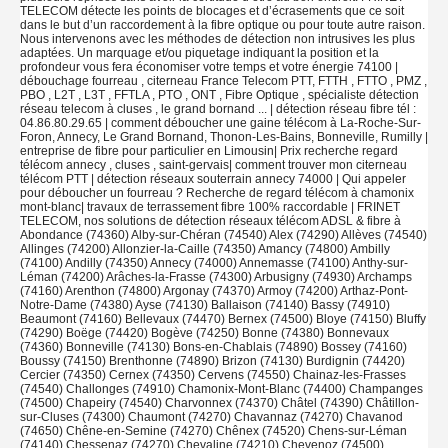
TELECOM détecte les points de blocages et d’écrasements que ce soit
dans le but d’un raccordement à la fibre optique ou pour toute autre raison.
Nous intervenons avec les méthodes de détection non intrusives les plus
adaptées. Un marquage et/ou piquetage indiquant la position et la
profondeur vous fera économiser votre temps et votre énergie 74100 |
débouchage fourreau , citerneau France Telecom PTT, FTTH , FTTO , PMZ ,
PBO , L2T , L3T , FFTLA , PTO , ONT , Fibre Optique , spécialiste détection
réseau telecom à cluses , le grand bornand ... | détection réseau fibre tél :
04.86.80.29.65 | comment déboucher une gaine télécom à La-Roche-Sur-
Foron, Annecy, Le Grand Bornand, Thonon-Les-Bains, Bonneville, Rumilly |
entreprise de fibre pour particulier en Limousin| Prix recherche regard
télécom annecy , cluses , saint-gervais| comment trouver mon citerneau
télécom PTT | détection réseaux souterrain annecy 74000 | Qui appeler
pour déboucher un fourreau ? Recherche de regard télécom à chamonix
mont-blanc| travaux de terrassement fibre 100% raccordable | FRINET
TELECOM, nos solutions de détection réseaux télécom ADSL & fibre à
Abondance (74360) Alby-sur-Chéran (74540) Alex (74290) Allèves (74540)
Allinges (74200) Allonzier-la-Caille (74350) Amancy (74800) Ambilly
(74100) Andilly (74350) Annecy (74000) Annemasse (74100) Anthy-sur-
Léman (74200) Arâches-la-Frasse (74300) Arbusigny (74930) Archamps
(74160) Arenthon (74800) Argonay (74370) Armoy (74200) Arthaz-Pont-
Notre-Dame (74380) Ayse (74130) Ballaison (74140) Bassy (74910)
Beaumont (74160) Bellevaux (74470) Bernex (74500) Bloye (74150) Bluffy
(74290) Boëge (74420) Bogève (74250) Bonne (74380) Bonnevaux
(74360) Bonneville (74130) Bons-en-Chablais (74890) Bossey (74160)
Boussy (74150) Brenthonne (74890) Brizon (74130) Burdignin (74420)
Cercier (74350) Cernex (74350) Cervens (74550) Chainaz-les-Frasses
(74540) Challonges (74910) Chamonix-Mont-Blanc (74400) Champanges
(74500) Chapeiry (74540) Charvonnex (74370) Châtel (74390) Châtillon-
sur-Cluses (74300) Chaumont (74270) Chavannaz (74270) Chavanod
(74650) Chêne-en-Semine (74270) Chênex (74520) Chens-sur-Léman
(74140) Chessenaz (74270) Chevaline (74210) Chevenoz (74500)