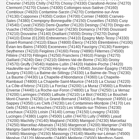
Chevrier (74520) Chilly (74270) Choisy (74330) Clarafond-Arcine (74270)
Clermont (74270) Cluses (74300) Collonges-sous-Salève (74160)
Combloux (74920) Contamine-Sarzin (74270) Contamine-sur-Arve
(74130) Copponex (74350) Cordon (74700) Cornier (74800) Cranves-
Sales (74380) Crempigny-Bonneguête (74150) Cruseilles (74350) Cusy
(74540) Cuvat (74350) Demi-Quartier (74120) Desingy (74270) Dingy-en-
Vuache (74520) Dingy-Saint-Clair (74230) Domancy (74700) Doussard
(74210) Douvaine (74140) Draillant (74550) Droisy (74270) Duingt
(74410) Éloise (01200) Entrevernes (74410) Epagny Metz-Tessy (74330)
Essert-Romand (74110) Etaux (74800) Étercy (74150) Étrembières (74100)
Évian-les-Bains (74500) Excenevex (74140) Faucigny (74130) Faverges-
Seythenex (74210) Feigères (74160) Fessy (74890) Féternes (74500)
Fillière (74370) Fillinges (74250) Franclens (74910) Frangy (74270)
Gaillard (74240) Giez (74210) Glières-Val-de-Borne (74130) Groisy
(74570) Gruffy (74540) Habère-Lullin (74420) Habère-Poche (74420)
Hauteville-sur-Fier (74150) Héry-sur-Alby (74540) Jonzier-Épagny (74520)
Juvigny (74100) La Balme-de-Sillingy (74330) La Balme-de-Thuy (74230)
La Baume (74430) La Chapelle-d'Abondance (74360) La Chapelle-
Rambaud (74800) La Chapelle-Saint-Maurice (74410) La Clusaz (74220)
La Côte-d'Arbroz (74110) La Forclaz (74200) La Muraz (74560) La Rivière-
Enverse (74440) La Roche-sur-Foron (74800) La Tour (74250) La Vernaz
(74200) Larringes (74500) Lathuile (74210) Le Biot (74430) Le Bouchet-
Mont-Charvin (74230) Le Grand-Bornand (74450) Le Reposoir (74950) Le
Sappey (74350) Les Clefs (74230) Les Contamines-Montjoie (74170) Les
Gets (74260) Les Houches (74310) Les Villards-sur-Thônes (74230)
Leschaux (74320) Loisin (74140) Lornay (74150) Lovagny (74330)
Lucinges (74380) Lugrin (74500) Lullin (74470) Lully (74890) Lyaud
(74200) Machilly (74140) Magland (74300) Manigod (74230) Marcellaz
(74250) Marcellaz-Albanais (74150) Margencel (74200) Marignier (74970)
Marigny-Saint-Marcel (74150) Marin (74200) Marlioz (74270) Marnaz
(74460) Massingy (74150) Massongy (74140) Maxilly-sur-Léman (74500)
Megève (74120) Mégevette (74490) Meillerie (74500) Menthon-Saint-