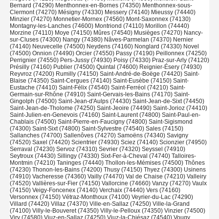
Bernard (74290) Menthonnex-en-Bornes (74350) Menthonnex-sous-
Clermont (74270) Mésigny (74330) Messery (74140) Mieussy (74440)
Minzier (74270) Monnetier-Mornex (74560) Mont-Saxonnex (74130)
Montagny-les-Lanches (74600) Montriond (74110) Morillon (74440)
Morzine (74110) Moye (74150) Mûres (74540) Musièges (74270) Nancy-
sur-Cluses (74300) Nangy (74380) Nâves-Parmelan (74370) Nernier
(74140) Neuvecelle (74500) Neydens (74160) Nonglard (74330) Novel
(74500) Onnion (74490) Orcier (74550) Passy (74190) Peillonnex (74250)
Perrignier (74550) Pers-Jussy (74930) Poisy (74330) Praz-sur-Arly (74120)
Présilly (74160) Publier (74500) Quintal (74600) Reignier-Ésery (74930)
Reyvroz (74200) Rumilly (74150) Saint-André-de-Boëge (74420) Saint-
Blaise (74350) Saint-Cergues (74140) Saint-Eusèbe (74150) Saint-
Eustache (74410) Saint-Félix (74540) Saint-Ferréol (74210) Saint-
Germain-sur-Rhône (74910) Saint-Gervais-les-Bains (74170) Saint-
Gingolph (74500) Saint-Jean-d'Aulps (74430) Saint-Jean-de-Sixt (74450)
Saint-Jean-de-Tholome (74250) Saint-Jeoire (74490) Saint-Jorioz (74410)
Saint-Julien-en-Genevois (74160) Saint-Laurent (74800) Saint-Paul-en-
Chablais (74500) Saint-Pierre-en-Faucigny (74800) Saint-Sigismond
(74300) Saint-Sixt (74800) Saint-Sylvestre (74540) Sales (74150)
Sallanches (74700) Sallenôves (74270) Samoëns (74340) Savigny
(74520) Saxel (74420) Scientrier (74930) Sciez (74140) Scionzier (74950)
Serraval (74230) Servoz (74310) Sevrier (74320) Seyssel (74910)
Seytroux (74430) Sillingy (74330) Sixt-Fer-à-Cheval (74740) Talloires-
Montmin (74210) Taninges (74440) Thollon-les-Mémises (74500) Thônes
(74230) Thonon-les-Bains (74200) Thusy (74150) Thyez (74300) Usinens
(74910) Vacheresse (74360) Vailly (74470) Val de Chaise (74210) Valleiry
(74520) Vallières-sur-Fier (74150) Vallorcine (74660) Vanzy (74270) Vaulx
(74150) Veigy-Foncenex (74140) Verchaix (74440) Vers (74160)
Versonnex (74150) Vétraz-Monthoux (74100) Veyrier-du-Lac (74290)
Villard (74420) Villaz (74370) Ville-en-Sallaz (74250) Ville-la-Grand
(74100) Villy-le-Bouveret (74350) Villy-le-Pelloux (74350) Vinzier (74500)
Viry (74580) Viuz-en-Sallaz (74250) Viuz-la-Chiésaz (74540) Vougy