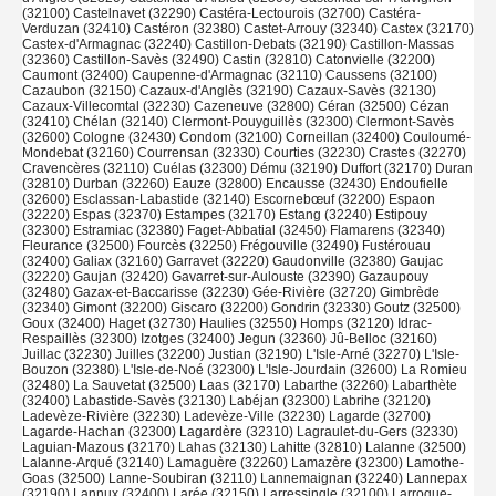
(32100) Castelnavet (32290) Castéra-Lectourois (32700) Castéra-
Verduzan (32410) Castéron (32380) Castet-Arrouy (32340) Castex (32170)
Castex-d'Armagnac (32240) Castillon-Debats (32190) Castillon-Massas
(32360) Castillon-Savès (32490) Castin (32810) Catonvielle (32200)
Caumont (32400) Caupenne-d'Armagnac (32110) Caussens (32100)
Cazaubon (32150) Cazaux-d'Anglès (32190) Cazaux-Savès (32130)
Cazaux-Villecomtal (32230) Cazeneuve (32800) Céran (32500) Cézan
(32410) Chélan (32140) Clermont-Pouyguillès (32300) Clermont-Savès
(32600) Cologne (32430) Condom (32100) Corneillan (32400) Couloumé-
Mondebat (32160) Courrensan (32330) Courties (32230) Crastes (32270)
Cravencères (32110) Cuélas (32300) Dému (32190) Duffort (32170) Duran
(32810) Durban (32260) Eauze (32800) Encausse (32430) Endoufielle
(32600) Esclassan-Labastide (32140) Escornebœuf (32200) Espaon
(32220) Espas (32370) Estampes (32170) Estang (32240) Estipouy
(32300) Estramiac (32380) Faget-Abbatial (32450) Flamarens (32340)
Fleurance (32500) Fourcès (32250) Frégouville (32490) Fustérouau
(32400) Galiax (32160) Garravet (32220) Gaudonville (32380) Gaujac
(32220) Gaujan (32420) Gavarret-sur-Aulouste (32390) Gazaupouy
(32480) Gazax-et-Baccarisse (32230) Gée-Rivière (32720) Gimbrède
(32340) Gimont (32200) Giscaro (32200) Gondrin (32330) Goutz (32500)
Goux (32400) Haget (32730) Haulies (32550) Homps (32120) Idrac-
Respaillès (32300) Izotges (32400) Jegun (32360) Jû-Belloc (32160)
Juillac (32230) Juilles (32200) Justian (32190) L'Isle-Arné (32270) L'Isle-
Bouzon (32380) L'Isle-de-Noé (32300) L'Isle-Jourdain (32600) La Romieu
(32480) La Sauvetat (32500) Laas (32170) Labarthe (32260) Labarthète
(32400) Labastide-Savès (32130) Labéjan (32300) Labrihe (32120)
Ladevèze-Rivière (32230) Ladevèze-Ville (32230) Lagarde (32700)
Lagarde-Hachan (32300) Lagardère (32310) Lagraulet-du-Gers (32330)
Laguian-Mazous (32170) Lahas (32130) Lahitte (32810) Lalanne (32500)
Lalanne-Arqué (32140) Lamaguère (32260) Lamazère (32300) Lamothe-
Goas (32500) Lanne-Soubiran (32110) Lannemaignan (32240) Lannepax
(32190) Lannux (32400) Larée (32150) Larressingle (32100) Larroque-