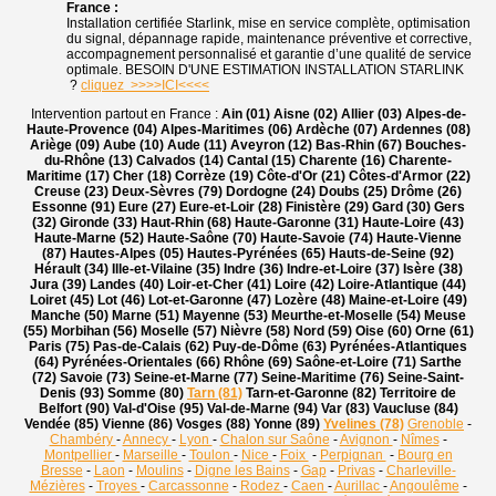
France :
Installation certifiée Starlink, mise en service complète, optimisation
du signal, dépannage rapide, maintenance préventive et corrective,
accompagnement personnalisé et garantie d’une qualité de service
optimale. BESOIN D'UNE ESTIMATION INSTALLATION STARLINK
?
cliquez >>>>ICI<<<<
Intervention partout en France :
Ain (01) Aisne (02) Allier (03) Alpes-de-
Haute-Provence (04) Alpes-Maritimes (06) Ardèche (07) Ardennes (08)
Ariège (09) Aube (10) Aude (11) Aveyron (12) Bas-Rhin (67) Bouches-
du-Rhône (13) Calvados (14) Cantal (15) Charente (16) Charente-
Maritime (17) Cher (18) Corrèze (19) Côte-d'Or (21) Côtes-d'Armor (22)
Creuse (23) Deux-Sèvres (79) Dordogne (24) Doubs (25) Drôme (26)
Essonne (91) Eure (27) Eure-et-Loir (28) Finistère (29) Gard (30) Gers
(32) Gironde (33) Haut-Rhin (68) Haute-Garonne (31) Haute-Loire (43)
Haute-Marne (52) Haute-Saône (70) Haute-Savoie (74) Haute-Vienne
(87) Hautes-Alpes (05) Hautes-Pyrénées (65) Hauts-de-Seine (92)
Hérault (34) Ille-et-Vilaine (35) Indre (36) Indre-et-Loire (37) Isère (38)
Jura (39) Landes (40) Loir-et-Cher (41) Loire (42) Loire-Atlantique (44)
Loiret (45) Lot (46) Lot-et-Garonne (47) Lozère (48) Maine-et-Loire (49)
Manche (50) Marne (51) Mayenne (53) Meurthe-et-Moselle (54) Meuse
(55) Morbihan (56) Moselle (57) Nièvre (58) Nord (59) Oise (60) Orne (61)
Paris (75) Pas-de-Calais (62) Puy-de-Dôme (63) Pyrénées-Atlantiques
(64) Pyrénées-Orientales (66) Rhône (69) Saône-et-Loire (71) Sarthe
(72) Savoie (73) Seine-et-Marne (77) Seine-Maritime (76) Seine-Saint-
Denis (93) Somme (80)
Tarn (81)
Tarn-et-Garonne (82) Territoire de
Belfort (90) Val-d'Oise (95) Val-de-Marne (94) Var (83) Vaucluse (84)
Vendée (85) Vienne (86) Vosges (88) Yonne (89)
Yvelines (78)
Grenoble
-
Chambéry
-
Annecy
-
Lyon
-
Chalon sur Saône
-
Avignon
-
Nîmes
-
Montpellier
-
Marseille
-
Toulon
-
Nice
-
Foix
-
Perpignan
-
Bourg en
Bresse
-
Laon
-
Moulins
-
Digne les Bains
-
Gap
-
Privas
-
Charleville-
Mézières
-
Troyes
-
Carcassonne
-
Rodez
-
Caen
-
Aurillac
-
Angoulême
-