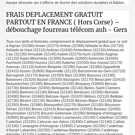
équipe dévouée qui s’efforce de fournir des solutions durables et fiables.
FRAIS DEPLACEMENT GRATUIT
PARTOUT EN FRANCE ( Hors Corse) –
débouchage fourreau télécom auh - Gers
Tous nos tarifs et formules comprennent le déplacement gratuit que ce soit
à Aignan (32290) Ansan (32270) Antras (32360) Arblade-le-Bas (32720)
Arblade-le-Haut (32110) Ardizas (32430) Armentieux (32230) Armous-et-
Cau (32230) Arrouède (32140) Aubiet (32270) Auch (32000) Augnax
(32120) Aujan-Mournède (32300) Auradé (32600) Aurensan (32400)
Aurimont (32450) Aussos (32140) Auterive (32550) Aux-Aussat (32170)
Avensac (32120) Avéron-Bergelle (32290) Avezan (32380) Ayguetinte
(32410) Ayzieu (32800) Bajonnette (32120) Barcelonne-du-Gers (32720)
Barcugnan (32170) Barran (32350) Bars (32300) Bascous (32190)
Bassoues (32320) Bazian (32320) Bazugues (32170) Beaucaire (32410)
Beaumarchés (32160) Beaumont (32100) Beaupuy (32600) Beccas
(32730) Bédéchan (32450) Bellegarde (32140) Belloc-Saint-Clamens
(32300) Belmont (32190) Béraut (32100) Berdoues (32300) Bernède
(32400) Berrac (32480) Betcave-Aguin (32420) Bétous (32110) Betplan
(32730) Bézéril (32130) Bezolles (32310) Bézues-Bajon (32140) Biran
(32350) Bivès (32380) Blanquefort (32270) Blaziert (32100) Blousson-
Sérian (32230) Bonas (32410) Boucagnères (32550) Boulaur (32450)
Bourrouillan (32370) Bouzon-Gellenave (32290) Bretagne-d'Armagnac
(32800) Brugnens (32500) Cabas-Loumassès (32140) Cadeilhan (32380)
Cadeillan (32220) Cahuzac-sur-Adour (32400) Caillavet (32190) Callian
(32190) Campagne-d'Armagnac (32800) Cassaigne (32100) Castelnau
d'Auzan Labarrère (32250) Castelnau-Barbarens (32450) Castelnau-
d'Anglès (32320) Castelnau-d'Arbieu (32500) Castelnau-sur-l'Auvignon