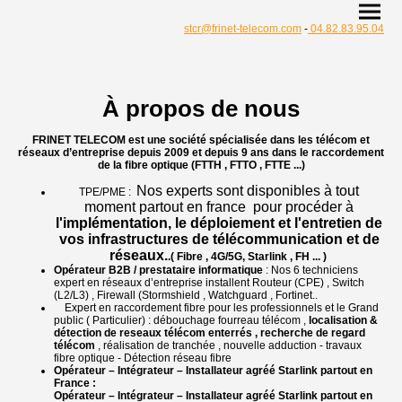
stcr@frinet-telecom.com
-
04.82.83.95.04
À propos de nous
FRINET TELECOM est une société spécialisée dans les télécom et
réseaux d’entreprise
depuis 2009 et depuis 9 ans dans le raccordement
de la fibre optique (FTTH , FTTO , FTTE ...)
Nos experts sont disponibles à tout
TPE/PME :
moment partout en france pour procéder à
l'implémentation, le déploiement et l'entretien de
vos infrastructures de télécommunication et de
réseaux.
.( Fibre , 4G/5G, Starlink , FH ... )
Opérateur B2B / prestataire informatique
: Nos 6 techniciens
expert en réseaux d’entreprise installent Routeur (CPE) , Switch
(L2/L3) , Firewall (Stormshield , Watchguard , Fortinet..
Expert en raccordement fibre pour les professionnels et le Grand
public ( Particulier) : débouchage fourreau télécom ,
localisation &
détection de reseaux télécom enterrés , recherche de regard
télécom
, réalisation de tranchée , nouvelle adduction - travaux
fibre optique - Détection réseau fibre
Opérateur – Intégrateur – Installateur agréé Starlink partout en
France :
Opérateur – Intégrateur – Installateur agréé Starlink partout en