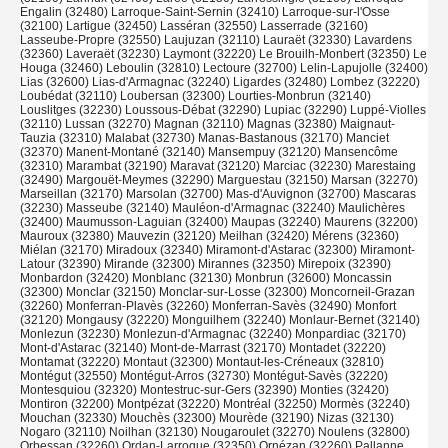
Engalin (32480) Larroque-Saint-Sernin (32410) Larroque-sur-l'Osse
(32100) Lartigue (32450) Lasséran (32550) Lasserrade (32160)
Lasseube-Propre (32550) Laujuzan (32110) Lauraët (32330) Lavardens
(32360) Laveraët (32230) Laymont (32220) Le Brouilh-Monbert (32350) Le
Houga (32460) Leboulin (32810) Lectoure (32700) Lelin-Lapujolle (32400)
Lias (32600) Lias-d'Armagnac (32240) Ligardes (32480) Lombez (32220)
Loubédat (32110) Loubersan (32300) Lourties-Monbrun (32140)
Louslitges (32230) Loussous-Débat (32290) Lupiac (32290) Luppé-Violles
(32110) Lussan (32270) Magnan (32110) Magnas (32380) Maignaut-
Tauzia (32310) Malabat (32730) Manas-Bastanous (32170) Manciet
(32370) Manent-Montané (32140) Mansempuy (32120) Mansencôme
(32310) Marambat (32190) Maravat (32120) Marciac (32230) Marestaing
(32490) Margouët-Meymes (32290) Marguestau (32150) Marsan (32270)
Marseillan (32170) Marsolan (32700) Mas-d'Auvignon (32700) Mascaras
(32230) Masseube (32140) Mauléon-d'Armagnac (32240) Maulichères
(32400) Maumusson-Laguian (32400) Maupas (32240) Maurens (32200)
Mauroux (32380) Mauvezin (32120) Meilhan (32420) Mérens (32360)
Miélan (32170) Miradoux (32340) Miramont-d'Astarac (32300) Miramont-
Latour (32390) Mirande (32300) Mirannes (32350) Mirepoix (32390)
Monbardon (32420) Monblanc (32130) Monbrun (32600) Moncassin
(32300) Monclar (32150) Monclar-sur-Losse (32300) Moncorneil-Grazan
(32260) Monferran-Plavès (32260) Monferran-Savès (32490) Monfort
(32120) Mongausy (32220) Monguilhem (32240) Monlaur-Bernet (32140)
Monlezun (32230) Monlezun-d'Armagnac (32240) Monpardiac (32170)
Mont-d'Astarac (32140) Mont-de-Marrast (32170) Montadet (32220)
Montamat (32220) Montaut (32300) Montaut-les-Créneaux (32810)
Montégut (32550) Montégut-Arros (32730) Montégut-Savès (32220)
Montesquiou (32320) Montestruc-sur-Gers (32390) Monties (32420)
Montiron (32200) Montpézat (32220) Montréal (32250) Mormès (32240)
Mouchan (32330) Mouchès (32300) Mourède (32190) Nizas (32130)
Nogaro (32110) Noilhan (32130) Nougaroulet (32270) Noulens (32800)
Orbessan (32260) Ordan-Larroque (32350) Ornézan (32260) Pallanne