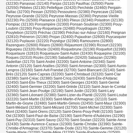
(32230) Panassac (32140) Panjas (32110) Pauilhac (32500) Pavie
(32550) Pébées (32130) Pellefigue (32420) Perchède (32460) Pergain-
Taillac (32700) Pessan (32550) Pessoulens (32380) Peyrecave (32340)
Peyrusse-Grande (32320) Peyrusse-Massas (32360) Peyrusse-Vieille
(32230) Pis (32500) Plaisance (32160) Plieux (32340) Polastron (32130)
Pompiac (32130) Ponsampère (32300) Ponsan-Soubiran (32300) Pouy-
Loubrin (32260) Pouy-Roquelaure (32480) Pouydraguin (32290)
Pouylebon (32320) Préchac (32390) Préchac-sur-Adour (32160) Preignan
(32810) Préneron (32190) Projan (32400) Pujaudran (32600) Puycasquier
(32120) Puylausic (32220) Puységur (32390) Ramouzens (32800)
Razengues (32600) Réans (32800) Réjaumont (32390) Ricourt (32230)
Riguepeu (32320) Riscle (32400) Roquebrune (32190) Roquefort (32390)
Roquelaure (32810) Roquelaure-Saint-Aubin (32430) Roquepine (32100)
Roques (32310) Rozès (32190) Sabaillan (32420) Sabazan (32290)
Sadeillan (32170) Saint-André (32200) Saint-Antoine (32340) Saint-
Antonin (32120) Saint-Arailles (32350) Saint-Arroman (32300) Saint-Aunix-
Lengros (32160) Saint-Avit-Frandat (32700) Saint-Blancard (32140) Saint-
Brès (32120) Saint-Caprais (32200) Saint-Christaud (32320) Saint-Clar
(32380) Saint-Créac (32380) Saint-Cricq (32430) Saint-Élix-d'Astarac
(32450) Saint-Élix-Theux (32300) Saint-Georges (32430) Saint-Germé
(32400) Saint-Germier (32200) Saint-Griède (32110) Saint-Jean-le-Comtal
(32550) Saint-Jean-Poutge (32190) Saint-Justin (32230) Saint-Lary
(32360) Saint-Léonard (32380) Saint-Lizier-du-Planté (32220) Saint-Loube
(32220) Saint-Martin (32300) Saint-Martin-d'Armagnac (32110) Saint-
Martin-de-Goyne (32480) Saint-Martin-Gimois (32450) Saint-Maur (32300)
Saint-Médard (32300) Saint-Mézard (32700) Saint-Michel (32300) Saint-
Mont (32400) Saint-Orens (32120) Saint-Orens-Pouy-Petit (32100) Saint-
Ost (32300) Saint-Paul-de-Baïse (32190) Saint-Pierre-d'Aubézies (32290)
Saint-Puy (32310) Saint-Sauvy (32270) Saint-Soulan (32220) Sainte-Anne
(32430) Sainte-Aurence-Cazaux (32300) Sainte-Christie (32390) Sainte-
Christie-d'Armagnac (32370) Sainte-Dode (32170) Sainte-Gemme (32120)
Sainte-Marie (32200) Sainte-Mère (32700) Sainte-Radegonde (32500)