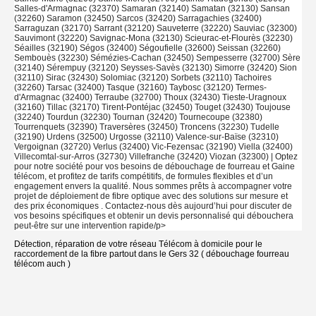
Salles-d'Armagnac (32370) Samaran (32140) Samatan (32130) Sansan
(32260) Saramon (32450) Sarcos (32420) Sarragachies (32400)
Sarraguzan (32170) Sarrant (32120) Sauveterre (32220) Sauviac (32300)
Sauvimont (32220) Savignac-Mona (32130) Scieurac-et-Flourès (32230)
Séailles (32190) Ségos (32400) Ségoufielle (32600) Seissan (32260)
Sembouès (32230) Sémézies-Cachan (32450) Sempesserre (32700) Sère
(32140) Sérempuy (32120) Seysses-Savès (32130) Simorre (32420) Sion
(32110) Sirac (32430) Solomiac (32120) Sorbets (32110) Tachoires
(32260) Tarsac (32400) Tasque (32160) Taybosc (32120) Termes-
d'Armagnac (32400) Terraube (32700) Thoux (32430) Tieste-Uragnoux
(32160) Tillac (32170) Tirent-Pontéjac (32450) Touget (32430) Toujouse
(32240) Tourdun (32230) Tournan (32420) Tournecoupe (32380)
Tourrenquets (32390) Traversères (32450) Troncens (32230) Tudelle
(32190) Urdens (32500) Urgosse (32110) Valence-sur-Baïse (32310)
Vergoignan (32720) Verlus (32400) Vic-Fezensac (32190) Viella (32400)
Villecomtal-sur-Arros (32730) Villefranche (32420) Viozan (32300) | Optez
pour notre société pour vos besoins de débouchage de fourreau et Gaine
télécom, et profitez de tarifs compétitifs, de formules flexibles et d’un
engagement envers la qualité. Nous sommes prêts à accompagner votre
projet de déploiement de fibre optique avec des solutions sur mesure et
des prix économiques . Contactez-nous dès aujourd’hui pour discuter de
vos besoins spécifiques et obtenir un devis personnalisé qui débouchera
peut-être sur une intervention rapide/p>
Détection, réparation de votre réseau Télécom à domicile pour le
raccordement de la fibre partout dans le Gers 32 ( débouchage fourreau
télécom auch )