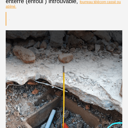
enterré (enfoui ) introuvable,
fourreau télécom cassé ou
abîmé.
.