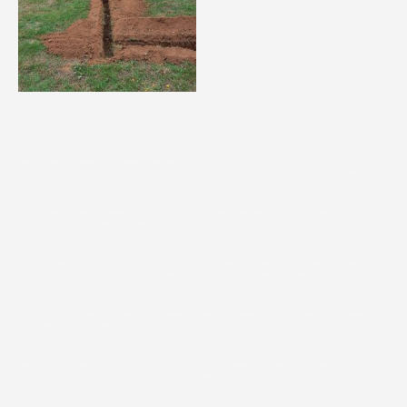
Recherche regard télécom fibre brive la gaillarde, Détection, réparation de votre réseau Télécom à domicile pour le raccordement de la fibre. Détection et
raccordement à la fibre garanti après notre intervention à votre domicile. PTT | Fibre fourreau bouché domaine privé | entreprise de télécommunication qui
réalise les travaux de terrassement pour le passage de la fibre optique à Brive , Tulle , naves | Vous ne pouvez être raccordé à la fibre car le fourreau est
écrasé quelque part ?!? Frinet Telecom se déplace dans le département du 19 situé dans le département de la corrèze , nous déterminerons rapidement le
positionnement et la profondeur du point ( en fonction de vos moyen financier..) qui pose problème. Vous êtes un particulier ou un professionnel et vos
fourreaux de télécommunications sont bouchés ; Inutile de creuser à plusieurs reprises sans avoir la certitude d’être au bon endroit. FRINET TELECOM
détecte les points de blocages et d’écrasements que ce soit dans le but d’un raccordement à la fibre optique ou pour toute autre raison. Nous intervenons avec
les méthodes de détection non intrusives les plus adaptées. Un marquage et/ou piquetage indiquant la position et la profondeur vous fera économiser votre
temps et votre énergie. 19000 l débouchage fourreau France Telecom PTT, FTTH , FTTO , PMZ , PBO , L2T , L3T , FFTLA , PTO , ONT , Fibre Optique
, spécialiste détection réseau télécom à TULLE , Naves| détection réseau fibre Brive | qui peut me débloquer la fibre à uzerche , brive la gaillarde | entreprise
de fibre pour particulier en corrèze 19 | Prix recherche regard télécom Tulle 19000| Qui appeler pour déboucher un fourreau ? Recherche de regard télécom ,
citerneau , trappe intermediaire | détection réseau fibre Brive la gaillarde , Affieux (19260) Aix (19200) Albignac (19190) Albussac (19380) Allassac (19240)
Alleyrat (19200) Altillac (19120) Ambrugeat (19250) Argentat-sur-Dordogne (19320) Arnac-Pompadour (19230) Astaillac (19120) Aubazines (19190) Auriac
(19220) Ayen (19310) Bar (19800) Bassignac-le-Bas (19430) Bassignac-le-Haut (19220) Beaulieu-sur-Dordogne (19120) Beaumont (19390) Bellechassagne
(19290) Benayes (19510) Beynat (19190) Beyssac (19230) Beyssenac (19230) Bilhac (19120) Bonnefond (19170) Bort-les-Orgues (19110) Branceilles (19500)
Brignac-la-Plaine (19310) Brive-la-Gaillarde (19100) Bugeat (19170) Camps-Saint-Mathurin-Léobazel (19430) Chabrignac (19350) Chamberet (19370)
Chamboulive (19450) Chameyrat (19330) Champagnac-la-Noaille (19320) Champagnac-la-Prune (19320) Chanac-les-Mines (19150) Chanteix (19330) Chapelle-
Spinasse (19300) Chartrier-Ferrière (19600) Chasteaux (19600) Chauffour-sur-Vell (19500) Chaumeil (19390) Chavanac (19290) Chaveroche (19200) Chenailler-
Mascheix (19120) Chirac-Bellevue (19160) Clergoux (19320) Collonges-la-Rouge (19500) Combressol (19250) Concèze (19350) Condat-sur-Ganaveix (19140)
Confolent-Port-Dieu (19200) Cornil (19150) Corrèze (19800) Cosnac (19360) Couffy-sur-Sarsonne (19340) Courteix (19340) Cublac (19520) Curemonte (19500)
Dampniat (19360) Darazac (19220) Darnets (19300) Davignac (19250) Donzenac (19270) Égletons (19300) Espagnac (19150) Espartignac (19140) Estivals
(19600) Estivaux (19410) Eyburie (19140) Eygurande (19340) Eyrein (19800) Favars (19330) Feyt (19340) Forgès (19380) Gimel-les-Cascades (19800) Goulles