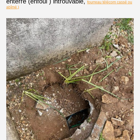
enterré (enfoui ) introuvable,
fourreau télécom cassé ou
abîmé.)