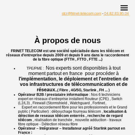
stcr@frinet-telecom.com
-
04.82.83.95.04
À propos de nous
FRINET TELECOM est une société spécialisée dans les télécom et
réseaux d’entreprise
depuis 2009 et depuis 9 ans dans le raccordement
de la fibre optique (FTTH , FTTO , FTTE ...)
Nos experts sont disponibles à tout
TPE/PME :
moment partout en france pour procéder à
l'implémentation, le déploiement et l'entretien de
vos infrastructures de télécommunication et de
réseaux.
.( Fibre , 4G/5G, Starlink , FH ... )
Opérateur B2B / prestataire informatique
: Nos 6 techniciens
expert en réseaux d’entreprise installent Routeur (CPE) , Switch
(L2/L3) , Firewall (Stormshield , Watchguard , Fortinet..
Expert en raccordement fibre pour les professionnels et le Grand
public ( Particulier) : débouchage fourreau télécom ,
localisation &
détection de reseaux télécom enterrés , recherche de regard
télécom
, réalisation de tranchée , nouvelle adduction - travaux
fibre optique - Détection réseau fibre
Opérateur – Intégrateur – Installateur agréé Starlink partout en
France :