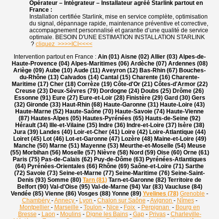
Opérateur – Intégrateur – Installateur agréé Starlink partout en
France :
Installation certifiée Starlink, mise en service complète, optimisation
du signal, dépannage rapide, maintenance préventive et corrective,
accompagnement personnalisé et garantie d’une qualité de service
optimale. BESOIN D'UNE ESTIMATION INSTALLATION STARLINK
?
cliquez >>>>ICI<<<<
Intervention partout en France :
Ain (01) Aisne (02) Allier (03) Alpes-de-
Haute-Provence (04) Alpes-Maritimes (06) Ardèche (07) Ardennes (08)
Ariège (09) Aube (10) Aude (11) Aveyron (12) Bas-Rhin (67) Bouches-
du-Rhône (13) Calvados (14) Cantal (15) Charente (16) Charente-
Maritime (17) Cher (18) Corrèze (19) Côte-d'Or (21) Côtes-d'Armor (22)
Creuse (23) Deux-Sèvres (79) Dordogne (24) Doubs (25) Drôme (26)
Essonne (91) Eure (27) Eure-et-Loir (28) Finistère (29) Gard (30) Gers
(32) Gironde (33) Haut-Rhin (68) Haute-Garonne (31) Haute-Loire (43)
Haute-Marne (52) Haute-Saône (70) Haute-Savoie (74) Haute-Vienne
(87) Hautes-Alpes (05) Hautes-Pyrénées (65) Hauts-de-Seine (92)
Hérault (34) Ille-et-Vilaine (35) Indre (36) Indre-et-Loire (37) Isère (38)
Jura (39) Landes (40) Loir-et-Cher (41) Loire (42) Loire-Atlantique (44)
Loiret (45) Lot (46) Lot-et-Garonne (47) Lozère (48) Maine-et-Loire (49)
Manche (50) Marne (51) Mayenne (53) Meurthe-et-Moselle (54) Meuse
(55) Morbihan (56) Moselle (57) Nièvre (58) Nord (59) Oise (60) Orne (61)
Paris (75) Pas-de-Calais (62) Puy-de-Dôme (63) Pyrénées-Atlantiques
(64) Pyrénées-Orientales (66) Rhône (69) Saône-et-Loire (71) Sarthe
(72) Savoie (73) Seine-et-Marne (77) Seine-Maritime (76) Seine-Saint-
Denis (93) Somme (80)
Tarn (81)
Tarn-et-Garonne (82) Territoire de
Belfort (90) Val-d'Oise (95) Val-de-Marne (94) Var (83) Vaucluse (84)
Vendée (85) Vienne (86) Vosges (88) Yonne (89)
Yvelines (78)
Grenoble
-
Chambéry
-
Annecy
-
Lyon
-
Chalon sur Saône
-
Avignon
-
Nîmes
-
Montpellier
-
Marseille
-
Toulon
-
Nice
-
Foix
-
Perpignan
-
Bourg en
Bresse
-
Laon
-
Moulins
-
Digne les Bains
-
Gap
-
Privas
-
Charleville-